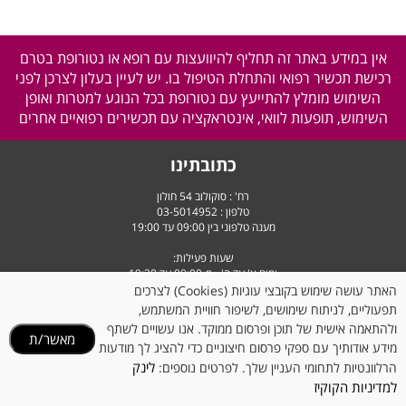
אין במידע באתר זה תחליף להיוועצות עם רופא או נטורופת בטרם
רכישת תכשיר רפואי והתחלת הטיפול בו. יש לעיין בעלון לצרכן לפני
השימוש מומלץ להתייעץ עם נטורופת בכל הנוגע למטרות ואופן
השימוש, תופעות לוואי, אינטראקציה עם תכשירים רפואיים אחרים
כתובתינו
רח' : סוקולוב 54 חולון
טלפון :
03-5014952
מענה טלפוני בין 09:00 עד 19:00
שעות פעילות:
ימים א' עד ה' - מ-09:00 עד 19:30
יום ו' וערבי חג - מ-9:00 עד 14:30
האתר עושה שימוש בקובצי עוגיות (Cookies) לצרכים
תפעוליים, לניתוח שימושים, לשיפור חוויית המשתמש,
ולהתאמה אישית של תוכן ופרסום ממוקד. אנו עשויים לשתף
מאשר/ת
מידע אודותיך עם ספקי פרסום חיצוניים כדי להציג לך מודעות
לינק
הרלוונטיות לתחומי העניין שלך. לפרטים נוספים:
למדיניות הקוקיז