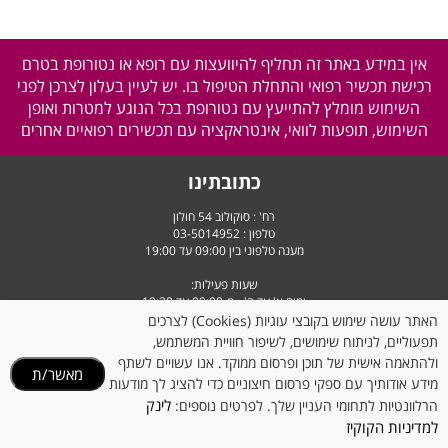
אין במידע באתר זה תחליף להיוועצות עם רופא או נטורופת בטרם
רכישת תכשיר רפואי והתחלת הטיפול בו. יש לעיין בעלון לצרכן לפני
השימוש מומלץ להתייעץ עם נטורופת בכל הנוגע למטרות ואופן
השימוש, תופעות לוואי, אינטראקציה עם תכשירים רפואיים אחרים
כתובתינו
רח' : סוקולוב 54 חולון
טלפון :
03-5014952
מענה טלפוני בין 09:00 עד 19:00
שעות פעילות:
ימים א' עד ה' - מ-09:00 עד 19:30
יום ו' וערבי חג - מ-9:00 עד 14:30
האתר עושה שימוש בקובצי עוגיות (Cookies) לצרכים
תפעוליים, לניתוח שימושים, לשיפור חוויית המשתמש,
ולהתאמה אישית של תוכן ופרסום ממוקד. אנו עשויים לשתף
מאשר/ת
מידע אודותיך עם ספקי פרסום חיצוניים כדי להציג לך מודעות
לינק
הרלוונטיות לתחומי העניין שלך. לפרטים נוספים:
למדיניות הקוקיז