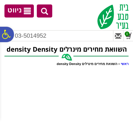
לתפריט
לתוכן
לתפריט
אתר
המרכזי
נגישות
ניווט
פ
0
03-5014952
השוואת מחירים מינרלים ‏Density ‏density
סר
ראשי
>
השוואת מחירים מינרלים ‏Density ‏density
נג