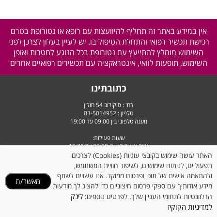
אין במידע באתר זה תחליף להיוועצות עם רופא או נטורופת בטרם
רכישת תכשיר רפואי והתחלת הטיפול בו. יש לעיין בעלון לצרכן לפני
השימוש מומלץ להתייעץ עם נטורופת בכל הנוגע למטרות ואופן
השימוש, תופעות לוואי, אינטראקציה עם תכשירים רפואיים אחרים
כתובתינו
רח' : סוקולוב 54 חולון
טלפון :
03-5014952
מענה טלפוני בין 09:00 עד 19:00
שעות פעילות:
ימים א' עד ה' - מ-09:00 עד 19:30
יום ו' וערבי חג - מ-9:00 עד 14:30
האתר עושה שימוש בקובצי עוגיות (Cookies) לצרכים
תפעוליים, לניתוח שימושים, לשיפור חוויית המשתמש,
ולהתאמה אישית של תוכן ופרסום ממוקד. אנו עשויים לשתף
מאשר/ת
מידע אודותיך עם ספקי פרסום חיצוניים כדי להציג לך מודעות
לינק
הרלוונטיות לתחומי העניין שלך. לפרטים נוספים:
למדיניות הקוקיז