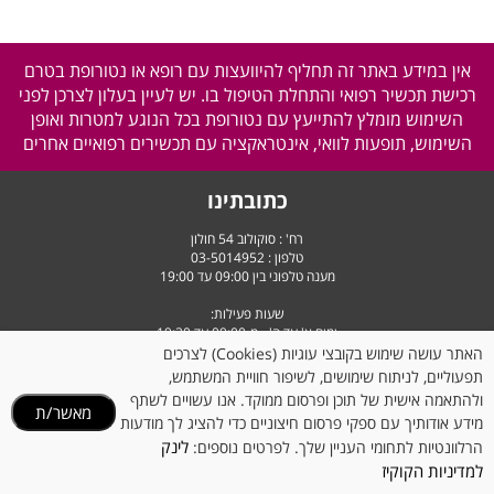
אין במידע באתר זה תחליף להיוועצות עם רופא או נטורופת בטרם
רכישת תכשיר רפואי והתחלת הטיפול בו. יש לעיין בעלון לצרכן לפני
השימוש מומלץ להתייעץ עם נטורופת בכל הנוגע למטרות ואופן
השימוש, תופעות לוואי, אינטראקציה עם תכשירים רפואיים אחרים
כתובתינו
רח' : סוקולוב 54 חולון
טלפון :
03-5014952
מענה טלפוני בין 09:00 עד 19:00
שעות פעילות:
ימים א' עד ה' - מ-09:00 עד 19:30
יום ו' וערבי חג - מ-9:00 עד 14:30
האתר עושה שימוש בקובצי עוגיות (Cookies) לצרכים
תפעוליים, לניתוח שימושים, לשיפור חוויית המשתמש,
ולהתאמה אישית של תוכן ופרסום ממוקד. אנו עשויים לשתף
מאשר/ת
מידע אודותיך עם ספקי פרסום חיצוניים כדי להציג לך מודעות
לינק
הרלוונטיות לתחומי העניין שלך. לפרטים נוספים:
למדיניות הקוקיז