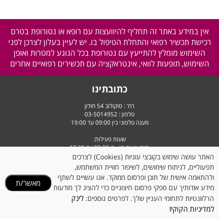
אין במידע באתר זה תחליף להיוועצות עם רופא או נטורופת בטרם
רכישת תכשיר רפואי והתחלת הטיפול בו. יש לעיין בעלון לצרכן לפני
השימוש מומלץ להתייעץ עם נטורופת בכל הנוגע למטרות ואופן
השימוש, תופעות לוואי, אינטראקציה עם תכשירים רפואיים אחרים
כתובתינו
רח' : סוקולוב 54 חולון
טלפון :
03-5014952
מענה טלפוני בין 09:00 עד 19:00
שעות פעילות:
ימים א' עד ה' - מ-09:00 עד 19:30
יום ו' וערבי חג - מ-9:00 עד 14:30
האתר עושה שימוש בקובצי עוגיות (Cookies) לצרכים
תפעוליים, לניתוח שימושים, לשיפור חוויית המשתמש,
ולהתאמה אישית של תוכן ופרסום ממוקד. אנו עשויים לשתף
מאשר/ת
מידע אודותיך עם ספקי פרסום חיצוניים כדי להציג לך מודעות
לינק
הרלוונטיות לתחומי העניין שלך. לפרטים נוספים:
למדיניות הקוקיז