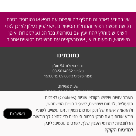
אין במידע באתר זה תחליף להיוועצות עם רופא או נטורופת בטרם
רכישת תכשיר רפואי והתחלת הטיפול בו. יש לעיין בעלון לצרכן לפני
השימוש מומלץ להתייעץ עם נטורופת בכל הנוגע למטרות ואופן
השימוש, תופעות לוואי, אינטראקציה עם תכשירים רפואיים אחרים
כתובתינו
רח' : סוקולוב 54 חולון
טלפון :
03-5014952
מענה טלפוני בין 09:00 עד 19:00
שעות פעילות:
ימים א' עד ה' - מ-09:00 עד 19:30
יום ו' וערבי חג - מ-9:00 עד 14:30
האתר עושה שימוש בקובצי עוגיות (Cookies) לצרכים
תפעוליים, לניתוח שימושים, לשיפור חוויית המשתמש,
ולהתאמה אישית של תוכן ופרסום ממוקד. אנו עשויים לשתף
מאשר/ת
מידע אודותיך עם ספקי פרסום חיצוניים כדי להציג לך מודעות
לינק
הרלוונטיות לתחומי העניין שלך. לפרטים נוספים:
למדיניות הקוקיז