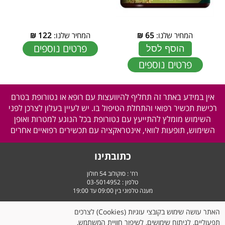
המחיר שלנו:
65
₪
המחיר שלנו:
122
₪
פרטים נוספים
הוסף לסל
פרטים נוספים
אין במידע באתר זה תחליף להיוועצות עם רופא או נטורופת בטרם
רכישת תכשיר רפואי והתחלת הטיפול בו. יש לעיין בעלון לצרכן לפני
השימוש מומלץ להתייעץ עם נטורופת בכל הנוגע למטרות ואופן
השימוש, תופעות לוואי, אינטראקציה עם תכשירים רפואיים אחרים
כתובתינו
רח' : סוקולוב 54 חולון
טלפון :
03-5014952
מענה טלפוני בין 09:00 עד 19:00
שעות פעילות:
האתר עושה שימוש בקובצי עוגיות (Cookies) לצרכים
ימים א' עד ה' - מ-09:00 עד 19:30
תפעוליים, לניתוח שימושים, לשיפור חוויית המשתמש,
יום ו' וערבי חג - מ-9:00 עד 14:30