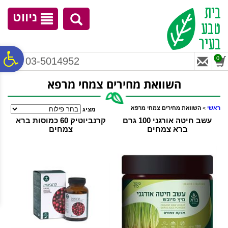
לתפריט
לתוכן
לתפריט
אתר
המרכזי
נגישות
ניווט
פ
0
03-5014952
השוואת מחירים צמחי מרפא
סר
ראשי
>
השוואת מחירים צמחי מרפא
מציג
נג
עשב חיטה אורגני 100 גרם
קרנביוטיק 60 כמוסות ‏ברא
‏ברא צמחים
צמחים