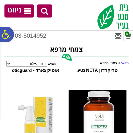
לתפריט
לתוכן
לתפריט
אתר
המרכזי
נגישות
ניווט
פ
0
03-5014952
צמחי מרפא
סר
ראשי
>
צמחי מרפא
מציג
נג
טריקרדון NETA נטע
אוטיק גארד - oticguard