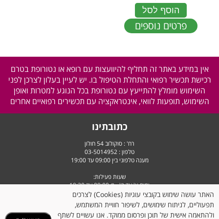
הוסף לסל
פרטים נוספים
אין במידע באתר זה תחליף להיוועצות עם רופא או נטורופת בטרם
רכישת תכשיר רפואי והתחלת הטיפול בו. יש לעיין בעלון לצרכן לפני
השימוש מומלץ להתייעץ עם נטורופת בכל הנוגע למטרות ואופן
השימוש, תופעות לוואי, אינטראקציה עם תכשירים רפואיים אחרים
כתובתינו
רח' : סוקולוב 54 חולון
טלפון :
03-5014952
מענה טלפוני בין 09:00 עד 19:00
שעות פעילות:
ימים א' עד ה' - מ-09:00 עד 19:30
יום ו' וערבי חג - מ-9:00 עד 14:30
האתר עושה שימוש בקובצי עוגיות (Cookies) לצרכים
תפעוליים, לניתוח שימושים, לשיפור חוויית המשתמש,
ולהתאמה אישית של תוכן ופרסום ממוקד. אנו עשויים לשתף