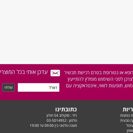
עדכן אותי בכל המוצרי
רופא או נטורופת בטרם רכישת תכשיר
לצרכן לפני השימוש מומלץ להתייעץ
וש, תופעות לוואי, אינטראקציה עם
יות
כתובתינו
ת נפוצות
רח' : סוקולוב 54 חולון
ה טבעית
טלפון :
03-5014952
יכול
מענה טלפוני בין 09:00 עד 19:00
ומן