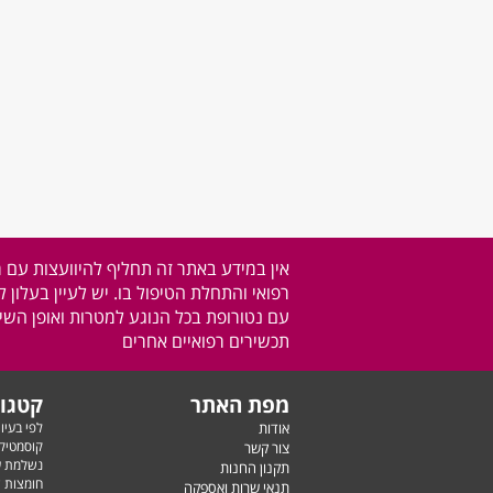
אין במידע באתר זה תחליף להיוועצות עם 
רפואי והתחלת הטיפול בו. יש לעיין בעלון 
עם נטורופת בכל הנוגע למטרות ואופן השימ
תכשירים רפואיים אחרים
מפת האתר
קטגור
אודות
לפי בעיו
קוסמטיק
צור קשר
נשלמת ע
תקנון החנות
חומצות ש
תנאי שרות ואספקה