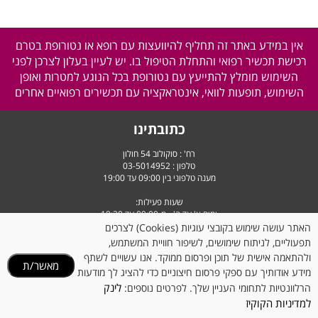
אין במידע באתר זה תחליף להיוועצות עם רופא או נטורופת בטרם
רכישת תכשיר רפואי והתחלת הטיפול בו. יש לעיין בעלון לצרכן לפני
השימוש מומלץ להתייעץ עם נטורופת בכל הנוגע למטרות ואופן
השימוש, תופעות לוואי, אינטראקציה עם תכשירים רפואיים אחרים
כתובתינו
רח' : סוקולוב 54 חולון
טלפון :
03-5014952
מענה טלפוני בין 09:00 עד 19:00
שעות פעילות:
ימים א' עד ה' - מ-09:00 עד 19:30
יום ו' וערבי חג - מ-9:00 עד 14:30
האתר עושה שימוש בקובצי עוגיות (Cookies) לצרכים
תפעוליים, לניתוח שימושים, לשיפור חוויית המשתמש,
ולהתאמה אישית של תוכן ופרסום ממוקד. אנו עשויים לשתף
מאשר/ת
מידע אודותיך עם ספקי פרסום חיצוניים כדי להציג לך מודעות
לינק
הרלוונטיות לתחומי העניין שלך. לפרטים נוספים:
למדיניות הקוקיז