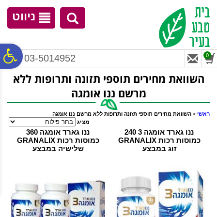
לתפריט
לתוכן
לתפריט
אתר
המרכזי
נגישות
ניווט
פ
0
03-5014952
השוואת מחירים תוספי תזונה ותרופות ללא
סר
מרשם ‏ננו אומגה
נג
ראשי
>
השוואת מחירים תוספי תזונה ותרופות ללא מרשם ‏ננו אומגה
מציג
ננו גארד אומגה 3 240
ננו גארד אומגה 360
כמוסות רכות GRANALIX
כמוסות רכות GRANALIX
זוג במבצע
שלישיה במבצע