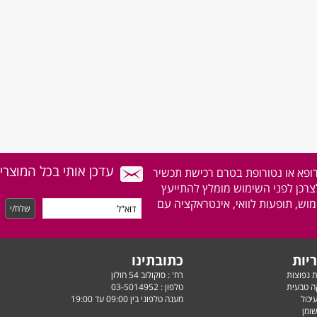
עדכן אותי בכל המוצרי
רופא או נטורופת בטרם רכישת תכשיר
לצרכן לפני השימוש מומלץ להתייעץ
וש, תופעות לוואי, אינטראקציה עם
יות
כתובתינו
ת נפוצות
רח' : סוקולוב 54 חולון
ה טבעית
טלפון :
03-5014952
יכול
מענה טלפוני בין 09:00 עד 19:00
ומן