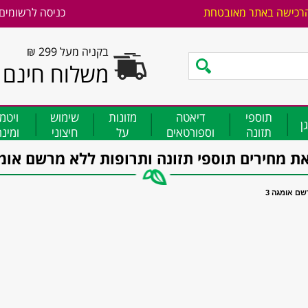
רכישה באתר מאובטחת
כניסה לרשומים
בקניה מעל 299 ₪
משלוח חינם
תוספי
דיאטה
מזונות
שימוש
ויטמ
ן
תזונה
וספורטאים
על
חיצוני
ומינ
ת מחירים תוספי תזונה ותרופות ללא מרשם ‏אומגה
 ‏אומגה 3‏