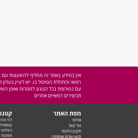
אין במידע באתר זה תחליף להיוועצות עם 
רפואי והתחלת הטיפול בו. יש לעיין בעלון 
עם נטורופת בכל הנוגע למטרות ואופן השימ
תכשירים רפואיים אחרים
מפת האתר
קטגור
אודות
לפי בעיו
קוסמטיק
צור קשר
נשלמת ע
תקנון החנות
חומצות ש
תנאי שרות ואספקה