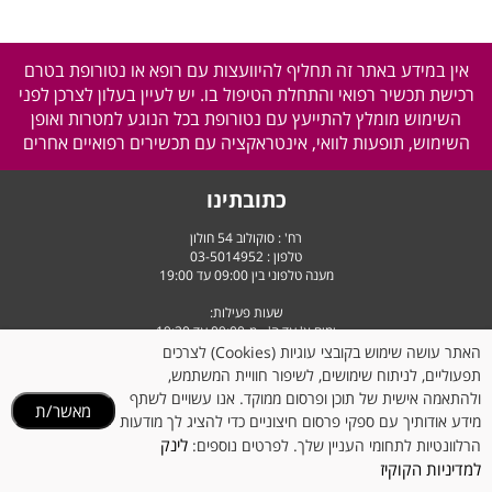
אין במידע באתר זה תחליף להיוועצות עם רופא או נטורופת בטרם
רכישת תכשיר רפואי והתחלת הטיפול בו. יש לעיין בעלון לצרכן לפני
השימוש מומלץ להתייעץ עם נטורופת בכל הנוגע למטרות ואופן
השימוש, תופעות לוואי, אינטראקציה עם תכשירים רפואיים אחרים
כתובתינו
רח' : סוקולוב 54 חולון
טלפון :
03-5014952
מענה טלפוני בין 09:00 עד 19:00
שעות פעילות:
ימים א' עד ה' - מ-09:00 עד 19:30
יום ו' וערבי חג - מ-9:00 עד 14:30
האתר עושה שימוש בקובצי עוגיות (Cookies) לצרכים
תפעוליים, לניתוח שימושים, לשיפור חוויית המשתמש,
ולהתאמה אישית של תוכן ופרסום ממוקד. אנו עשויים לשתף
מאשר/ת
מידע אודותיך עם ספקי פרסום חיצוניים כדי להציג לך מודעות
לינק
הרלוונטיות לתחומי העניין שלך. לפרטים נוספים:
למדיניות הקוקיז