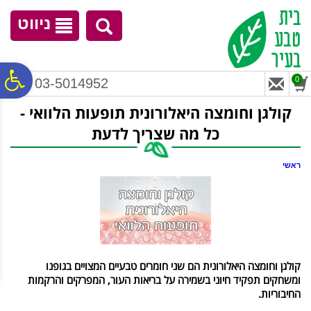
לתפריט
לתוכן
לתפריט
אתר
המרכזי
נגישות
ניווט
פ
0
03-5014952
קולגן וחומצה היאלורונית תופעות הלוואי -
סר
כל מה שצריך לדעת
נג
ראשי
קולגן וחומצה היאלורונית הם שני חומרים טבעיים המצויים בגופנו
ומשחקים תפקיד חיוני בשמירה על בריאות העור, המפרקים והרקמות
החיבוריות.