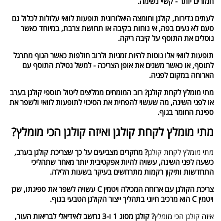
חמורים יותר - קשיי נשימה.
לעתים נדירות, קולגן וחומצה היאלורונית תופעות לוואי עלולות לכלול גם
טעם לא נעים בפה, אי נוחות בקיבה או תחושת צרבת, במיוחד כאשר
נוטלים את התוסף על קיבה ריקה.
תופעות לוואי אלו נוטות להיות זמניות ולרוב חולפות כאשר הגוף מתרגל
לתוסף, או כאשר משנים את אופן הצריכה - למשל נטילת התוסף עם
הארוחה במקום לפניה.
מתי מומלץ לקחת קולגן? רוב המומחים ממליצים ליטול תוספי קולגן בערב
או לפני השינה, מה שעשוי להפחית את הסיכוי לתופעות לוואי ולשפר את
ספיגת החומר בגוף.
מתי מומלץ לקחת קולגן ואיזה קולגן הכי מומלץ?
מתי מומלץ לקחת קולגן
? מחקרים מצביעים על כך שצריכת קולגן בערב,
כשעה לפני השינה, עשויה להיות אפקטיבית יותר מאחר שתהליכי
התחדשות ותיקון רקמות מתרחשים בעיקר בשעות הלילה.
צריכת הקולגן עם ארוחה המכילה ויטמין C עשויה לשפר את ספיגתו, שכן
ויטמין C הוא מרכיב חיוני בתהליך ייצור הקולגן הטבעי בגוף.
איזה קולגן הכי מומלץ
? קולגן מסוג 1 ו-3 נחשב לאידיאלי לבריאות העור,