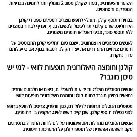
השיער והציפורניים, בעוד שקולגן מסוג 2 מומלץ יותר לתמיכה בבריאות
המפרקים והסחוסים.
בבחירת תוסף קולגן, מומלץ לחפש מוצרים המכילים פפטידי קולגן
הידרוליזט, שהם קלים יותר לעיכול ולספיגה בגוף, ועדיף לבחור במוצרים
ללא תוספי סוכר, צבעי מאכל או חומרים משמרים.
לאנשים טבעוניים או צמחוניים, ישנם כיום תחליפי קולגן המבוססים על
חומרים צמחיים המעודדים את ייצור הקולגן הטבעי בגוף, אם כי יעילותם
עדיין נחקרת.
קולגן וחומצה היאלורונית תופעות לוואי - למי יש
סיכון מוגבר?
אנשים הסובלים מאלרגיות ידועות למאכלי ים, ביצים או חלבונים אחרים
נמצאים בסיכון מוגבר לחוות קולגן וחומצה היאלורונית תופעות לוואי.
מטופלים הנוטלים תרופות לדילול דם, כגון וורפרין, צריכים להיוועץ ברופא
לפני נטילת תוספי קולגן, שכן קיים חשש לאינטראקציה בין החומרים.
אנשים הסובלים ממחלות אוטואימוניות עלולים לחוות החמרה בתסמינים
עקב השפעה אפשרית של תוספי קולגן על המערכת החיסונית.