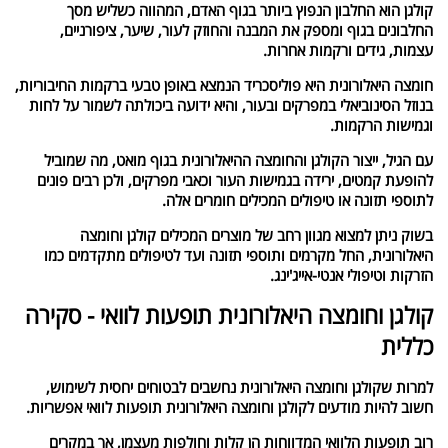
קולגן הוא החלבון הנפוץ ביותר בגוף האדם, המהווה כשליש מסך
החלבונים בגוף ומספק את המבנה והחוזק לעור, שיער, ציפורניים,
עצמות, גידים ורקמות אחרות.
חומצה היאלורונית היא פוליסכריד הנמצא באופן טבעי ברקמות החיבוריות,
בנוזל הסינוביאלי במפרקים ובעור, והיא ידועה ביכולתה לשמור על לחות
וגמישות הרקמות.
עם הגיל, ייצור הקולגן והחומצה ההיאלורונית בגוף מואט, מה שמוביל
להופעת קמטים, ירידה בגמישות העור וכאבי מפרקים, ולכן רבים פונים
לתוספי תזונה או טיפולים המכילים חומרים אלה.
בשוק ניתן למצוא מגוון רחב של מוצרים המכילים קולגן וחומצה
היאלורונית, החל מקרמים ותוספי תזונה ועד לטיפולים מתקדמים כמו
הזרקות וטיפולי אנטי-אייג'ינג.
קולגן וחומצה היאלורונית תופעות לוואי - סקירה
כללית
למרות שקולגן וחומצה היאלורונית נחשבים לבטוחים יחסית לשימוש,
חשוב להיות מודעים לקולגן וחומצה היאלורונית תופעות לוואי אפשריות.
רוב תופעות הלוואי המדווחות הן קלות וחולפות מעצמן, אך במקרים