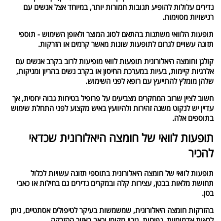
נדירים עלולות להופיע תגובות חמורות יותר, במיוחד אצל אנשים עם
רגישויות מסוימות.
תופעות הלוואי משתנות בהתאם לסוג המוצר ולאופן השימוש - תוספי
תזונה עשויים לגרום לתופעות שונות מאשר קרמים או הזרקות.
קולגן וחומצה היאלורונית תופעות לוואי מופיעות לרוב בקרב אנשים עם
אלרגיות קיימות, בעיות במערכת החיסון או בקרב נשים בהריון ומניקות,
שלהן מומלץ להתייעץ עם רופא לפני השימוש.
חשוב לציין שרוב המחקרים מצביעים על פרופיל בטיחות גבוה יחסית, אך
עדיין יש לנקוט משנה זהירות ולהיוועץ באיש מקצוע לפני התחלת שימוש
בתוספים אלה.
תופעות לוואי של חומצה היאלורונית שכדאי
להכיר
תופעות לוואי של חומצה היאלורונית בתוספי תזונה עשויות לכלול
תחושת מלאות בבטן, עצירות קלה ובמקרים נדירים גם בחילות או כאבי
בטן.
בהזרקות חומצה היאלורונית, שמשמשות בעיקר לטיפולים אסתטיים, ניתן
לראות אדמומיות, נפיחות, גירוי מקומי וכאב באזור ההזרקה.