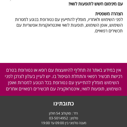
עם מינימום חשש לתופעות לוואי!
הצהרה משפטית
לפני השימוש ולאחריו, מומלץ להתייעץ עם נטורופת בנוגע למטרות
השימוש, אופן השימוש, תופעות לוואי ואינטראקציות אפשריות עם
תכשירים רפואיים.
אין במידע באתר זה תחליף להיוועצות עם רופא או נטורופת בטרם
רכישת תכשיר רפואי והתחלת הטיפול בו. יש לעיין בעלון לצרכן לפני
השימוש מומלץ להתייעץ עם נטורופת בכל הנוגע למטרות ואופן
השימוש, תופעות לוואי, אינטראקציה עם תכשירים רפואיים אחרים
כתובתינו
רח' : סוקולוב 54 חולון
טלפון :
03-5014952
מענה טלפוני בין 09:00 עד 19:00